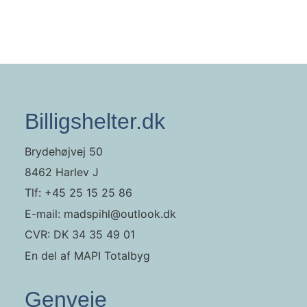
Billigshelter.dk
Brydehøjvej 50
8462 Harlev J
Tlf: +45 25 15 25 86
E-mail: madspihl@outlook.dk
CVR: DK 34 35 49 01
En del af MAPI Totalbyg
Genveje